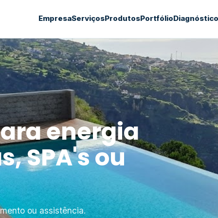
Empresa
Serviços
Produtos
Portfólio
Diagnóstic
ara energia
s, SPA's ou
amento ou assistência.