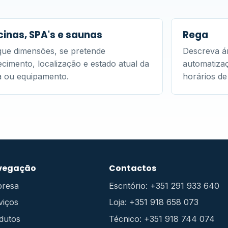
cinas, SPA's e saunas
Rega
que dimensões, se pretende
Descreva ár
cimento, localização e estado atual da
automatizaç
a ou equipamento.
horários de 
vegação
Contactos
resa
Escritório: +351 291 933 640
viços
Loja: +351 918 658 073
dutos
Técnico: +351 918 744 074