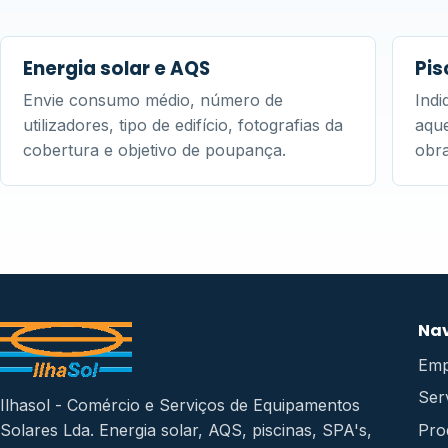
Energia solar e AQS
Pis
Envie consumo médio, número de
Indi
utilizadores, tipo de edifício, fotografias da
aque
cobertura e objetivo de poupança.
obr
Na
Emp
Ser
Ilhasol - Comércio e Serviços de Equipamentos
Pro
Solares Lda. Energia solar, AQS, piscinas, SPA's,