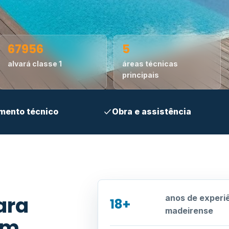
67956
5
alvará classe 1
áreas técnicas
principais
mento técnico
Obra e assistência
ara
anos de experi
18+
madeirense
em