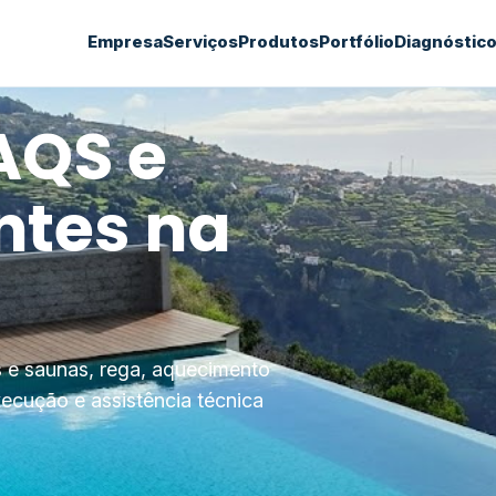
Empresa
Serviços
Produtos
Portfólio
Diagnóstic
 AQS
e
ntes
na
's e saunas, rega, aquecimento
xecução e assistência técnica