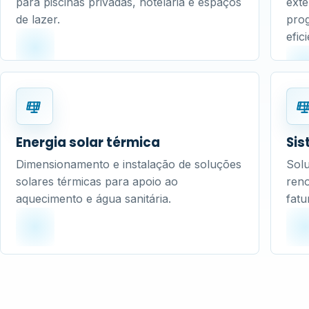
para piscinas privadas, hotelaria e espaços
exte
de lazer.
prog
efic
Energia solar térmica
Sis
Dimensionamento e instalação de soluções
Solu
solares térmicas para apoio ao
ren
aquecimento e água sanitária.
fatu