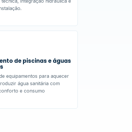
técnica, integração hidráulica e
nstalação.
nto de piscinas e águas
as
 de equipamentos para aquecer
produzir água sanitária com
, conforto e consumo