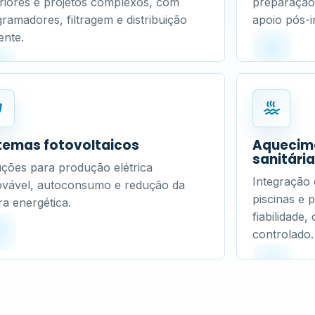
riores e projetos complexos, com
preparação 
ramadores, filtragem e distribuição
apoio pós-i
iente.
temas fotovoltaicos
Aquecime
sanitári
ções para produção elétrica
Integração
ovável, autoconsumo e redução da
piscinas e 
ra energética.
fiabilidade
controlado.