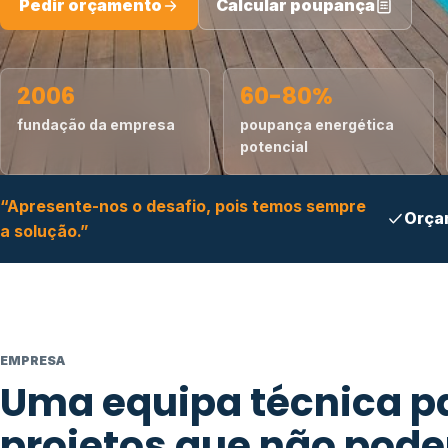
Pedir orçamento
Calcular poupança
2006
60-80%
fundação da empresa
poupança energética
potencial
“Apresente-nos o desafio, pois temos sempre
Orça
a solução.”
EMPRESA
Uma equipa técnica p
projetos que não pod