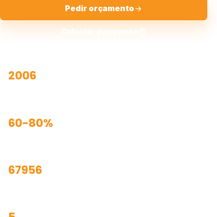
Pedir orçamento
Calcular poupança
2006
fundação da empresa
60-80%
poupança energética potencial
67956
alvará classe 1