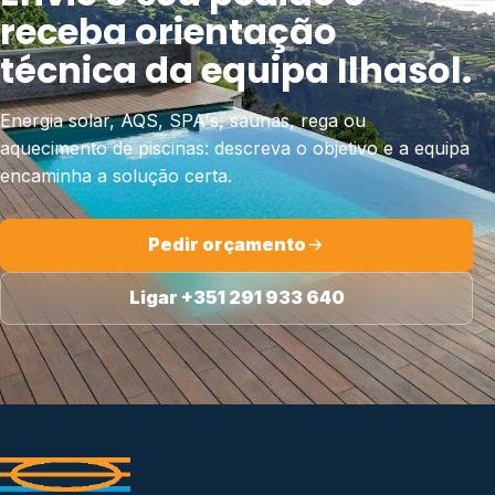
receba orientação
técnica da equipa Ilhasol.
Energia solar, AQS, SPA's, saunas, rega ou
aquecimento de piscinas: descreva o objetivo e a equipa
encaminha a solução certa.
Pedir orçamento
Ligar +351 291 933 640